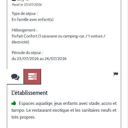
Posté le 27/07/2026
P
Type de séjour :
T
En famille avec enfant(s)
E
Hébergement :
H
Forfait Confort (1 caravane ou camping-car / 1 voiture /
F
électricité)
é
Période du séjour :
P
du 23/07/2026 au 24/07/2026
L'établissement
Espaces aquatiqe, jeux enfants avec stade, accro et
tampo. Le restaurant exotique et les sanitaires neufs et
très propres.