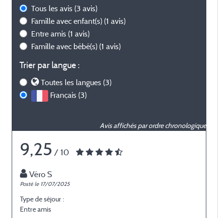
Tous les avis
(3 avis)
Famille avec enfant(s)
(1 avis)
Entre amis
(1 avis)
Famille avec bébé(s)
(1 avis)
Trier par langue :
Toutes les langues (3)
Français (3)
Avis affichés par ordre chronologique
9,25
/ 10
Véro S
Posté le 17/07/2025
P
Type de séjour :
T
Entre amis
E