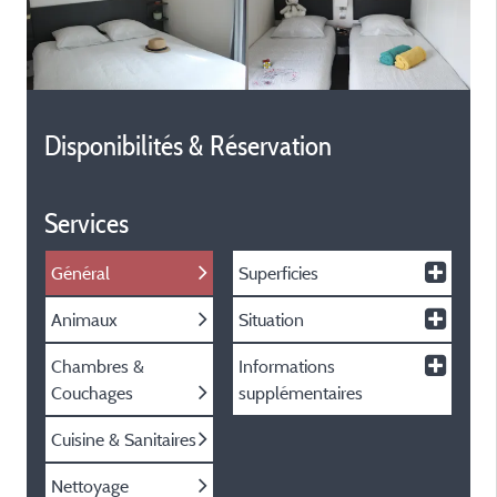
Disponibilités & Réservation
Services
Général
Superficies
Animaux
Situation
Chambres &
Informations
Couchages
supplémentaires
Cuisine & Sanitaires
Nettoyage