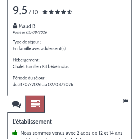
9,5
/ 10
Maud B
Posté le 05/08/2026
P
Type de séjour :
T
En famille avec adolescent(s)
E
Hébergement :
H
Chalet Famille + Kit bébé inclus
C
Période du séjour :
P
du 31/07/2026 au 02/08/2026
L'établissement
Nous sommes venus avec 2 ados de 12 et 14 ans