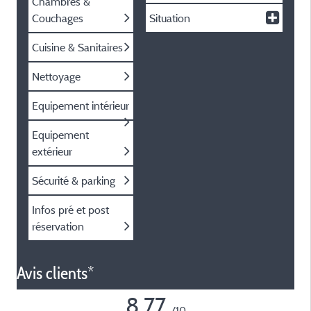
Chambres &
Couchages
Situation
Cuisine & Sanitaires
Nettoyage
Equipement intérieur
Equipement
extérieur
Sécurité & parking
Infos pré et post
réservation
Avis clients*
8,77
/10