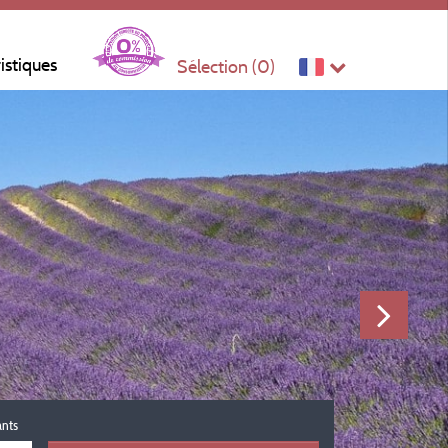
ristiques
Sélection (
0
)
ants