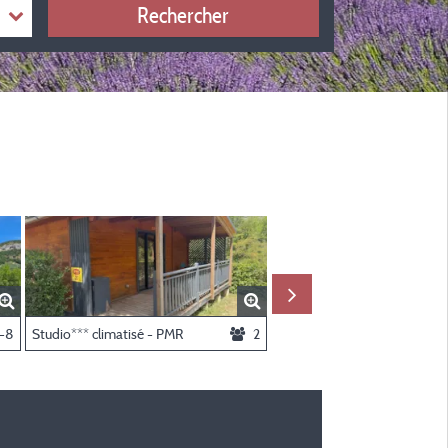
Rechercher
es
-8
Studio*** climatisé - PMR
2
Tente