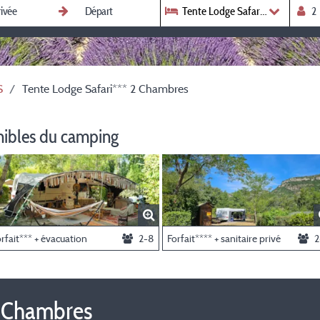
Tente Lodge Safari*** 2 Chambr
S
Tente Lodge Safari*** 2 Chambres
nibles du camping
rfait*** + évacuation
2-8
Forfait**** + sanitaire privé
2
2 Chambres