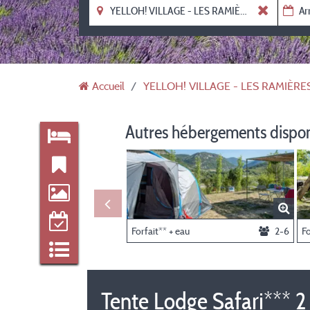
Accueil
YELLOH! VILLAGE - LES RAMIÈRE
Autres hébergements dispo
Forfait** + eau
2-6
Fo
Tente Lodge Safari*** 