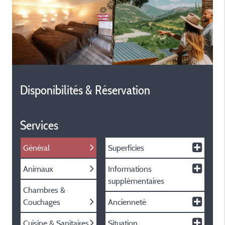
Disponibilités & Réservation
Services
Général
Superficies
Animaux
Informations
supplémentaires
Chambres &
Couchages
Ancienneté
Cuisine & Sanitaires
Situation