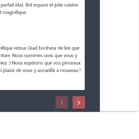
rfait état. Bel espace et jolie cuisine
Période du séjour :
t magnifique.
du 02/06/2026 au 04/0
fique retour Quel bonheur de lire que
einture. Nous sommes ravis que vous y
chiez :) Nous espérons que vos pinceaux
laisir de vous y accueillir à nouveau !