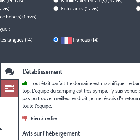
avis
(14 avis)
Famille avec enfant(s)
(5 avis)
 avis)
Entre amis
(1 avis)
vec bébé(s)
(1 avis)
gue :
les langues (14)
Français (14)
L'établissement
Tout était parfait. Le domaine est magnifique. Le b
top. L'équipe du camping est très sympa. J'y suis venue po
pas pu trouver meilleur endroit. Je me réjouis d'y retourn
toute l'équipe.
Rien à redire
,
Avis sur l'hébergement