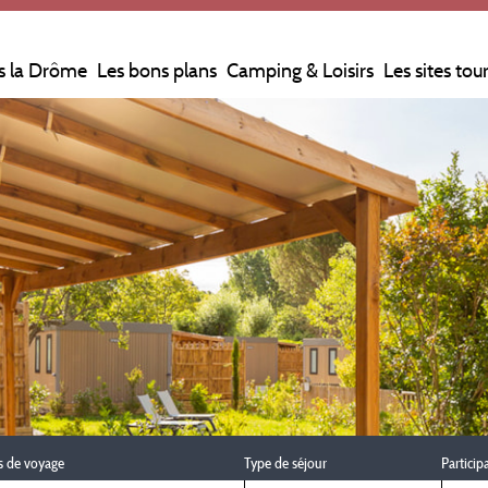
s la Drôme
Les bons plans
Camping & Loisirs
Les sites tou
s de voyage
Type de séjour
Particip