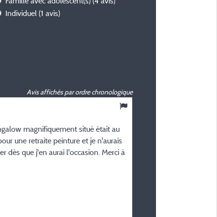
Famille avec adolescent(s)
(4 avis)
Individuel
(1 avis)
Avis affichés par ordre chronologique
10
/ 10
ungalow magnifiquement situé était au
Marielle R
ur une retraite peinture et je n'aurais
Posté le 05/06/2026
er dès que j'en aurai l'occasion. Merci à
Type de séjour :
En jeune couple
Hébergement :
Mobil home 2 chambres 35m
terrasse couverte