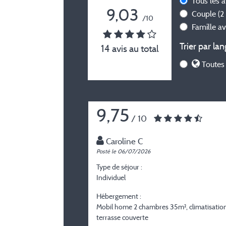
Tous les 
9,03
Couple
(2
/10
Famille a
Trier par lan
14 avis au total
Toutes 
9,75
/ 10
Caroline C
Posté le 06/07/2026
Type de séjour :
Individuel
Hébergement :
Mobil home 2 chambres 35m², climatisation
terrasse couverte