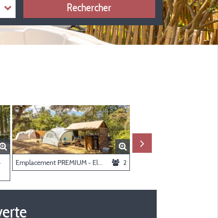
Rechercher
imatisation, Terrasse Couverte
-
Emplacement PREMIUM - Electricité + espace repas
2
verte