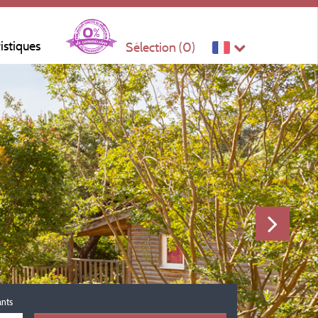
ristiques
Sélection (
0
)
ants