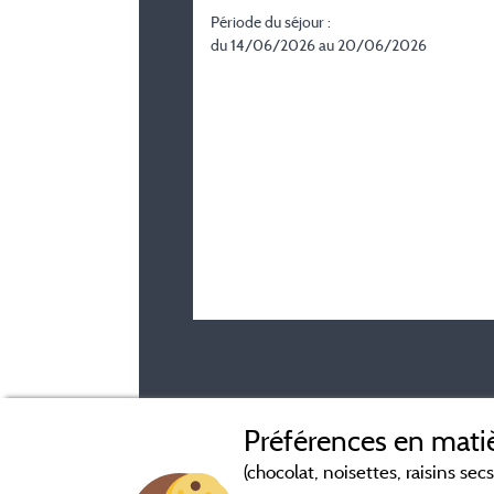
Période du séjour :
du 14/06/2026 au 20/06/2026
Avis datés de moins de 3 ans et soumis à un c
Préférences en matiè
(chocolat, noisettes, raisins secs.