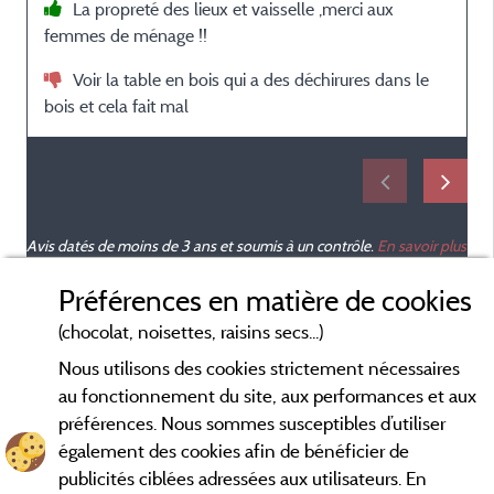
La propreté des lieux et vaisselle ,merci aux
femmes de ménage !!
e
Voir la table en bois qui a des déchirures dans le
bois et cela fait mal
l
l
Avis datés de moins de 3 ans et soumis à un contrôle.
En savoir plus
Préférences en matière de cookies
(chocolat, noisettes, raisins secs...)
Nous utilisons des cookies strictement nécessaires
au fonctionnement du site, aux performances et aux
préférences. Nous sommes susceptibles d’utiliser
également des cookies afin de bénéficier de
publicités ciblées adressées aux utilisateurs. En