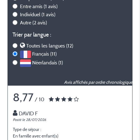
Entre amis
(1 avis)
Individuel
(1 avis)
Autre
(2 avis)
Trier par langue :
Toutes les langues (12)
Français (11)
Néerlandais (1)
Avis affichés par ordre chronologique
8,77
/ 10
DAVID F
Posté le 28/07/2026
P
Type de séjour :
T
En famille avec enfant(s)
E