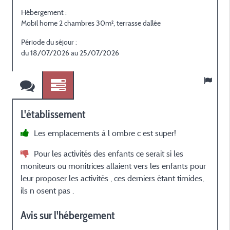
Hébergement :
H
Mobil home 2 chambres 30m², terrasse dallée
M
Période du séjour :
P
du 18/07/2026 au 25/07/2026
L'établissement
Les emplacements à l ombre c est super!
i
Pour les activités des enfants ce serait si les
p
moniteurs ou monitrices allaient vers les enfants pour
t
leur proposer les activités , ces derniers étant timides,
:
ils n osent pas .
L
p
Avis sur l'hébergement
d