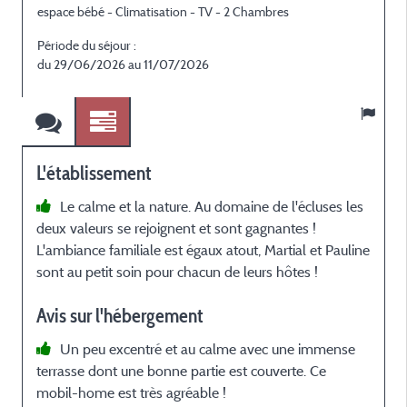
espace bébé - Climatisation - TV - 2 Chambres
e
Période du séjour :
P
du 29/06/2026 au 11/07/2026
L'établissement
Le calme et la nature. Au domaine de l'écluses les
deux valeurs se rejoignent et sont gagnantes !
a
L'ambiance familiale est égaux atout, Martial et Pauline
p
sont au petit soin pour chacun de leurs hôtes !
n
r
Avis sur l'hébergement
l
q
Un peu excentré et au calme avec une immense
o
terrasse dont une bonne partie est couverte. Ce
p
mobil-home est très agréable !
V