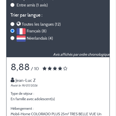
Entre amis
(1 avis)
Trier par langue :
Toutes les langues (12)
Français (8)
Néerlandais (4)
Avis affichés par ordre chronologique
8,88
/ 10
Jean-Luc Z
Posté le 19/07/2026
P
Type de séjour :
T
En famille avec adolescent(s)
E
Hébergement :
H
Mobil-Home COLORADO PLUS 25m² TRES BELLE VUE Un