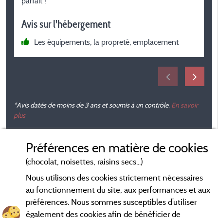
parfait !
t
s
Avis sur l'hébergement
Les équipements, la propreté, emplacement
A
t
p
*Avis datés de moins de 3 ans et soumis à un contrôle.
En savoir
plus
c
a
Préférences en matière de cookies
(chocolat, noisettes, raisins secs...)
Nous utilisons des cookies strictement nécessaires
au fonctionnement du site, aux performances et aux
préférences. Nous sommes susceptibles d’utiliser
également des cookies afin de bénéficier de