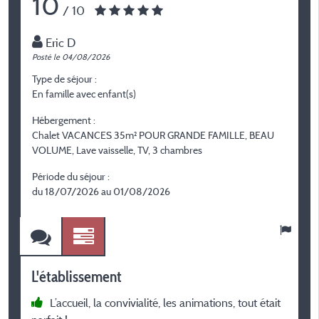
10
/ 10
Eric D
Posté le 04/08/2026
P
Type de séjour :
T
En famille avec enfant(s)
E
Hébergement :
H
Chalet VACANCES 35m² POUR GRANDE FAMILLE, BEAU
C
VOLUME, Lave vaisselle, TV, 3 chambres
c
Période du séjour :
P
du 18/07/2026 au 01/08/2026
d
L'établissement
L
L’accueil, la convivialité, les animations, tout était