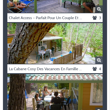
Chalet Access – Parfait Pour Un Couple Et Accessible Pmr | Drôme Provençale
3
La Cabane Cosy Des Vacances En Famille – Chalet Cigalon
4