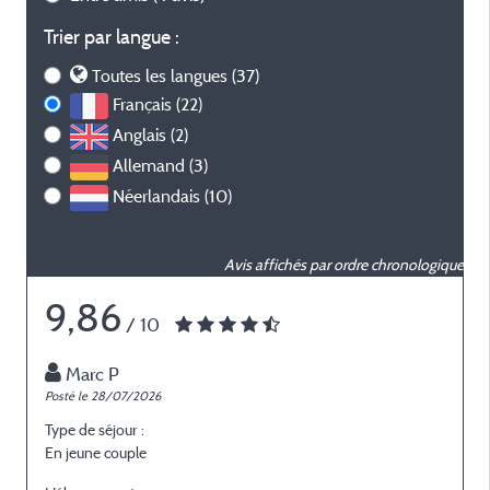
Trier par langue :
Toutes les langues (37)
Français (22)
Anglais (2)
Allemand (3)
Néerlandais (10)
Avis affichés par ordre chronologique
9,86
/ 10
Marc P
Posté le 28/07/2026
P
Type de séjour :
T
En jeune couple
E