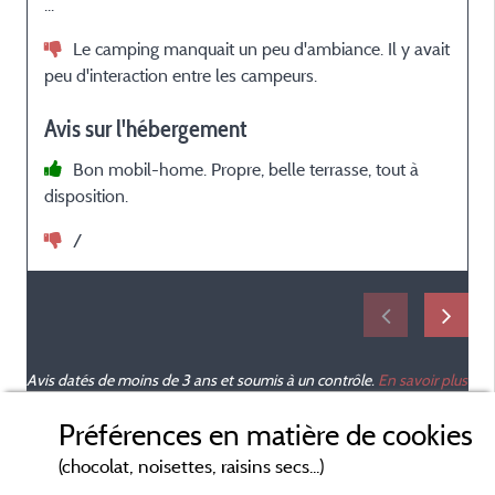
...
R
c
Le camping manquait un peu d'ambiance. Il y avait
b
peu d'interaction entre les campeurs.
p
p
Avis sur l'hébergement
Bon mobil-home. Propre, belle terrasse, tout à
l
disposition.
/
a
c
é
Avis datés de moins de 3 ans et soumis à un contrôle.
En savoir plus
s
Préférences en matière de cookies
(chocolat, noisettes, raisins secs...)