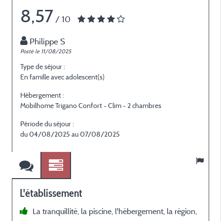
8,57
/ 10
Philippe S
Posté le 11/08/2025
P
Type de séjour :
T
En famille avec adolescent(s)
E
Hébergement :
H
Mobilhome Trigano Confort - Clim - 2 chambres
M
Période du séjour :
P
du 04/08/2025 au 07/08/2025
L'établissement
La tranquillité, la piscine, l'hébergement, la région,