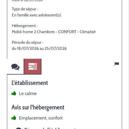
Posté le 28/07/2026
P
Type de séjour :
T
En famille avec adolescent(s)
E
Hébergement :
H
Mobil-home 2 Chambres - CONFORT - Climatisé
M
Période du séjour :
P
du 18/07/2026 au 25/07/2026
L'établissement
Le calme
e
Avis sur l'hébergement
s
l
Emplacement, confort