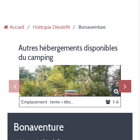
Accueil
Huttopia Dieulefit
Bonaventure
Autres hébergements disponibles
du camping
Emplacement : tente + électricité (pas d'accès voiture)
1-6
Tente c
Bonaventure