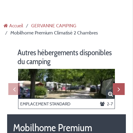
Accueil
GERVANNE CAMPING
Mobilhome Premium Climatisé 2 Chambres
Autres hébergements disponibles
du camping
EMPLACEMENT STANDARD
2-7
CHALET
Mobilhome Premium