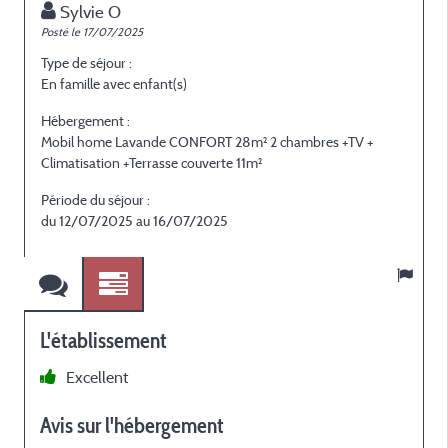
Sylvie O
Posté le 17/07/2025
P
Type de séjour :
T
En famille avec enfant(s)
E
Hébergement :
H
Mobil home Lavande CONFORT 28m² 2 chambres +TV +
M
Climatisation +Terrasse couverte 11m²
C
Période du séjour :
P
du 12/07/2025 au 16/07/2025
L'établissement
Excellent
l
Avis sur l'hébergement