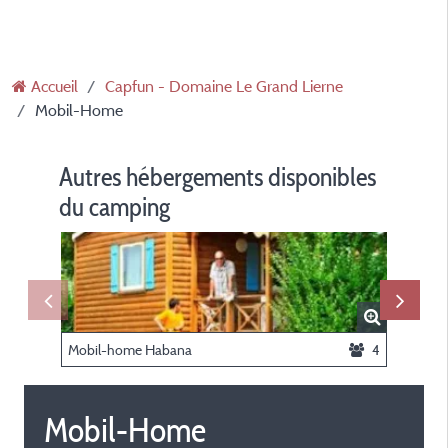
Accueil
Capfun - Domaine Le Grand Lierne
Mobil-Home
Autres hébergements disponibles
du camping
Mobil-home Habana
4
Mobil-
Mobil-Home