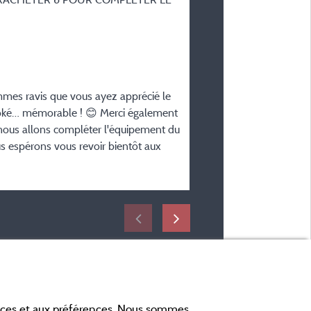
du 11/07/2026 au 18/07
mes ravis que vous ayez apprécié le
karaoké… mémorable ! 😊 Merci également
, nous allons compléter l'équipement du
us espérons vous revoir bientôt aux
ances et aux préférences. Nous sommes