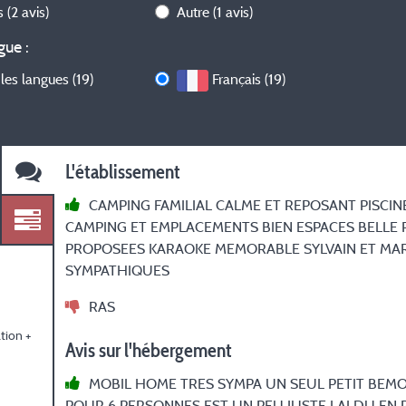
is
(2 avis)
Autre
(1 avis)
gue :
les langues (19)
Français (19)
L'établissement
CAMPING FAMILIAL CALME ET REPOSANT PISCIN
CAMPING ET EMPLACEMENTS BIEN ESPACES BELLE 
PROPOSEES KARAOKE MEMORABLE SYLVAIN ET MA
SYMPATHIQUES
RAS
tion +
Avis sur l'hébergement
MOBIL HOME TRES SYMPA UN SEUL PETIT BEMOL
POUR 6 PERSONNES EST UN PEU JUSTE J AI DU EN