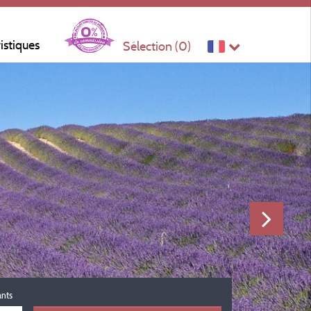
ristiques
Sélection (
0
)
ants