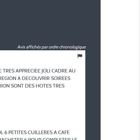
Avis affichés par ordre chronologique
9,17
/ 10
E TRES APPRECIEE JOLI CADRE AU
SYLVIE T
REGION A DECOUVRIR SOIREES
Posté le 22/07/2026
RION SONT DES HOTES TRES
Type de séjour :
En famille avec adolescent
Hébergement :
Mobil-home 35 m² - 3 cham
lave-vaisselle -
 6 PETITES CUILLERES A CAFE
Période du séjour :
 RACHETER 6 POUR COMPLETER LE