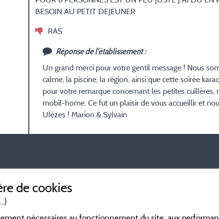
BESOIN AU PETIT DEJEUNER
RAS
Réponse de l'établissement :
Un grand merci pour votre gentil message ! Nous som
calme, la piscine, la région, ainsi que cette soirée 
pour votre remarque concernant les petites cuillères
mobil-home. Ce fut un plaisir de vous accueillir et no
Ulèzes ! Marion & Sylvain
ontrôle.
En savoir plus
re de cookies
..)
ictement nécessaires au fonctionnement du site, aux perform