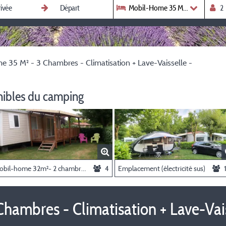
Mobil-Home 35 M² - 3 Ch
 35 M² - 3 Chambres - Climatisation + Lave-Vaisselle -
nibles du camping
Mobil-home 32m²- 2 chambres - climatisé + lave vaisselle
4
Emplacement (électricité sus)
ambres - Climatisation + Lave-Vais