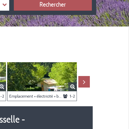
Rechercher
ambres - Climatisation + Lave-Vaisselle -
1-2
Emplacement + électricité + bloc sanitaire privatif
1-2
selle -