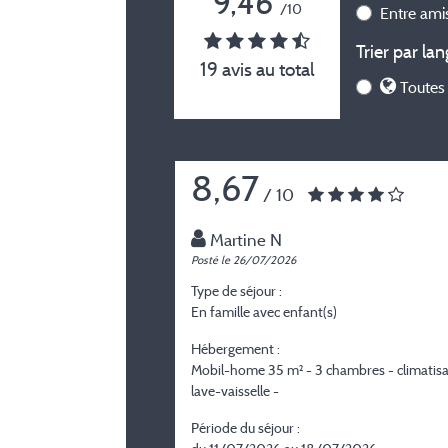
9,46
/10
Entre am
Trier par lan
19 avis au total
Toutes 
8,67
/ 10
Martine N
Posté le 26/07/2026
Type de séjour :
En famille avec enfant(s)
Hébergement :
Mobil-home 35 m² - 3 chambres - climatisa
lave-vaisselle -
Période du séjour :