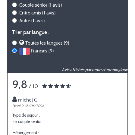
Couple sénior
(1 avis)
Entre amis
(1 avis)
Autre
(1 avis)
Trier par langue :
Toutes les langues (9)
Français (9)
Avis affichés par ordre chronologique
9,8
/ 10
michel G
Posté le 18/06/2026
P
Type de séjour :
T
En couple senior
A
Hébergement :
H