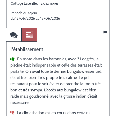
Cottage Essentiel - 2 chambres
C
Période du séjour :
P
du 12/06/2026 au 15/06/2026
L'établissement
En moto dans les baronnies, avec 31 degrés, la
piscine était indispensable et celle des terrasses était
c
parfaite. On avait loué le dernier bungalow essentiel,
g
c’était très bien. Très propre très calme. Le petit
r
restaurant pour le soir éviter de prendre la moto très
v
bon et très sympa. L’accès aux bungalow est bien
q
raide mais goudronné, avec la grosse indian c’était
a
nécessaire.
La climatisation est en cours dans certains