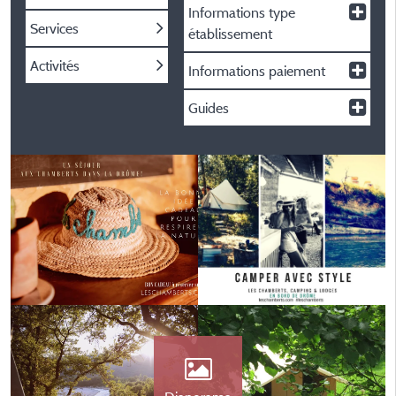
Informations type
Services
établissement
Activités
Informations paiement
Guides