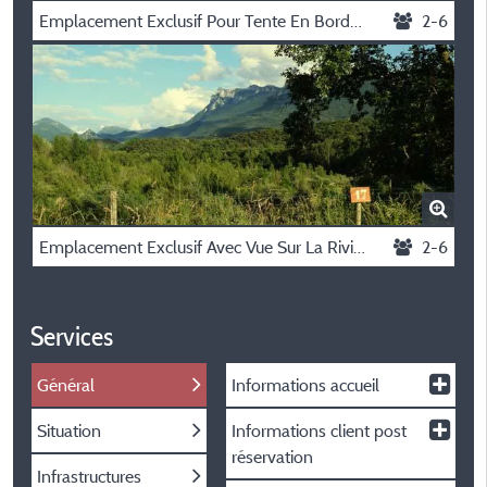
Emplacement Exclusif Pour Tente En Bord De Rivière Drôme
2-6
Emplacement Exclusif Avec Vue Sur La Rivière Et Montagnes Caravane, Tente Ou Camping Car
2-6
Services
Général
Informations accueil
Situation
Informations client post
réservation
Infrastructures