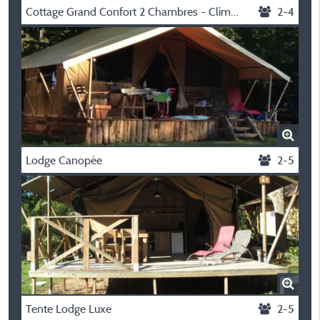
Cottage Grand Confort 2 Chambres - Climatisé
2-4
Lodge Canopée
2-5
Tente Lodge Luxe
2-5