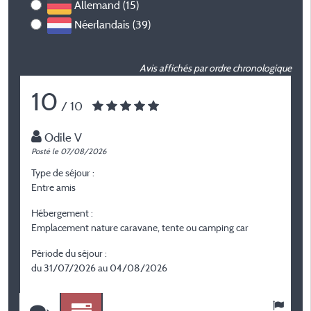
Allemand (15)
Néerlandais (39)
Avis affichés par ordre chronologique
10
/ 10
Odile V
Posté le 07/08/2026
P
Type de séjour :
T
Entre amis
E
Hébergement :
H
Emplacement nature caravane, tente ou camping car
J
Période du séjour :
P
du 31/07/2026 au 04/08/2026
d