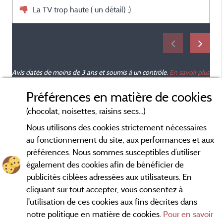
La TV trop haute ( un détail) ;)
Avis datés de moins de 3 ans et soumis à un contrôle.
En savoir plus
Préférences en matière de cookies
(chocolat, noisettes, raisins secs...)
Nous utilisons des cookies strictement nécessaires
au fonctionnement du site, aux performances et aux
préférences. Nous sommes susceptibles d’utiliser
également des cookies afin de bénéficier de
publicités ciblées adressées aux utilisateurs. En
cliquant sur tout accepter, vous consentez à
l'utilisation de ces cookies aux fins décrites dans
notre politique en matière de cookies.
Pour en savoir
Conditions générales d'utilisation