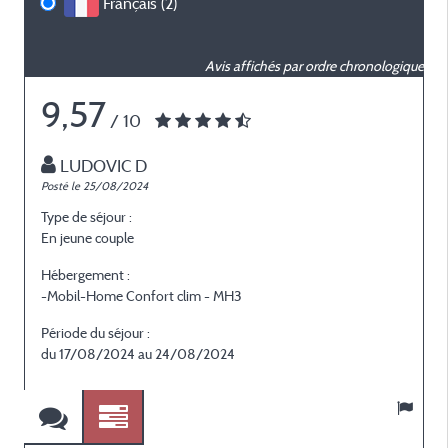
Français (2)
Avis affichés par ordre chronologique
9,57
/ 10
LUDOVIC D
Posté le 25/08/2024
P
Type de séjour :
T
En jeune couple
E
Hébergement :
H
-Mobil-Home Confort clim - MH3
-
Période du séjour :
P
du 17/08/2024 au 24/08/2024