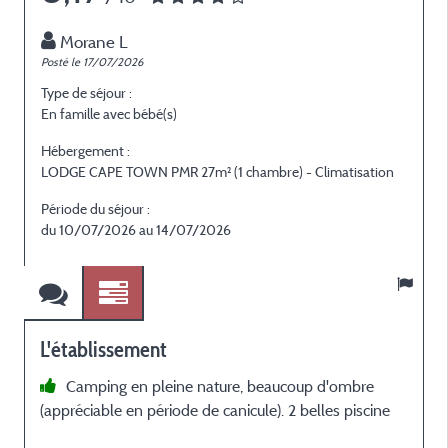
Morane L
Posté le 17/07/2026
P
Type de séjour :
T
En famille avec bébé(s)
E
Hébergement :
H
LODGE CAPE TOWN PMR 27m² (1 chambre) - Climatisation
L
Période du séjour :
P
du 10/07/2026 au 14/07/2026
L'établissement
Camping en pleine nature, beaucoup d'ombre
(appréciable en période de canicule). 2 belles piscine