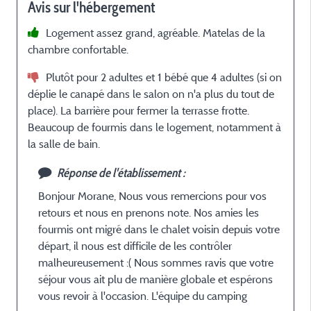
l
Avis sur l'hébergement
d
Logement assez grand, agréable. Matelas de la
é
chambre confortable.
d
m
Plutôt pour 2 adultes et 1 bébé que 4 adultes (si on
n
déplie le canapé dans le salon on n'a plus du tout de
n
place). La barrière pour fermer la terrasse frotte.
a
Beaucoup de fourmis dans le logement, notamment à
s
la salle de bain.
r
a
Réponse de l'établissement :
Bonjour Morane, Nous vous remercions pour vos
retours et nous en prenons note. Nos amies les
fourmis ont migré dans le chalet voisin depuis votre
e
départ, il nous est difficile de les contrôler
malheureusement :( Nous sommes ravis que votre
séjour vous ait plu de manière globale et espérons
vous revoir à l'occasion. L'équipe du camping