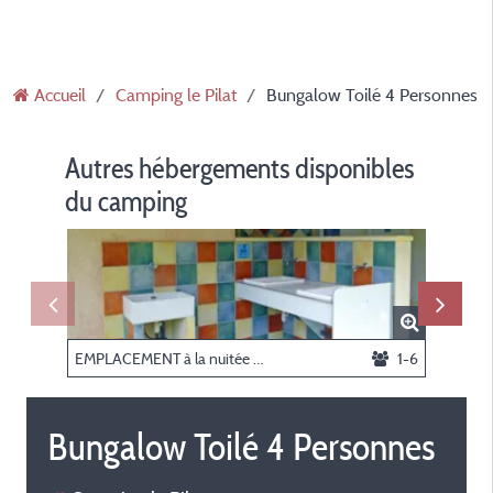
Accueil
Camping le Pilat
Bungalow Toilé 4 Personnes
Autres hébergements disponibles
du camping
EMPLACEMENT à la nuitée + un véhicule
1-6
BUNGA
Bungalow Toilé 4 Personnes