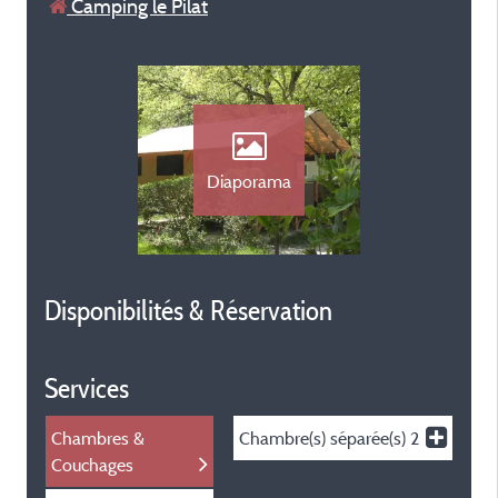
Camping le Pilat
Diaporama
Disponibilités & Réservation
Services
Chambres &
Chambre(s) séparée(s)
2
Couchages