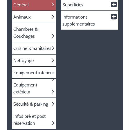
Général
Superficies
Animaux
Informations
supplémentaires
Chambres &
Couchages
Cuisine & Sanitaires
Nettoyage
Equipement intérieur
Equipement
extérieur
Sécurité & parking
Infos pré et post
réservation