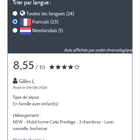
Trier par langue :
Toutes les langues (24)
Français (23)
Néerlandais (1)
Avis affichés par ordre chronologique
8,55
/ 10
Gilles L
Posté le 04/08/2026
P
Type de séjour :
T
En famille avec enfant(s)
E
Hébergement :
H
NEW - Mobil home Ciela Privilège - 2 chambres - Lave-
N
vaisselle, barbecue
v
Période du séjour :
P