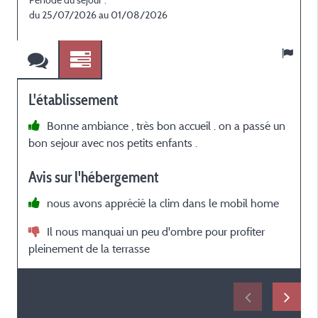
du 25/07/2026 au 01/08/2026
L'établissement
Bonne ambiance , très bon accueil . on a passé un
bon sejour avec nos petits enfants .
r
Avis sur l'hébergement
l
nous avons apprécié la clim dans le mobil home
a
j
Il nous manquai un peu d'ombre pour profiter
p
pleinement de la terrasse
c
l
s
s