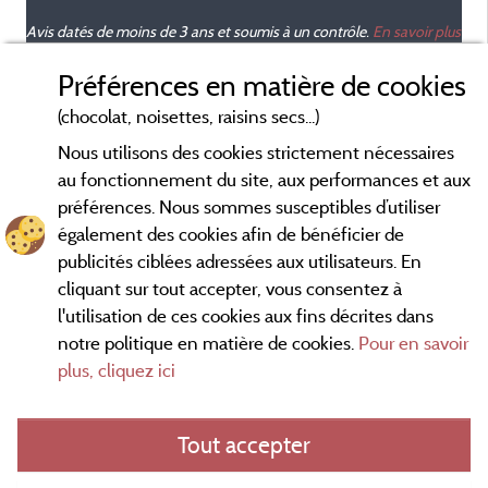
é
Avis datés de moins de 3 ans et soumis à un contrôle.
En savoir plus
Préférences en matière de cookies
(chocolat, noisettes, raisins secs...)
Nous utilisons des cookies strictement nécessaires
b
au fonctionnement du site, aux performances et aux
p
préférences. Nous sommes susceptibles d’utiliser
n
également des cookies afin de bénéficier de
publicités ciblées adressées aux utilisateurs. En
cliquant sur tout accepter, vous consentez à
l'utilisation de ces cookies aux fins décrites dans
notre politique en matière de cookies.
Pour en savoir
Conditions générales d'utilisation
plus, cliquez ici
Mentions légales
Tout accepter
Contact