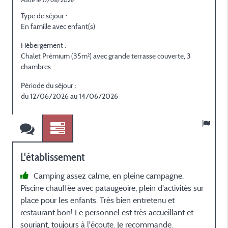
Posté le 17/06/2026
P
Type de séjour :
T
En famille avec enfant(s)
E
Hébergement :
H
Chalet Prémium (35m²) avec grande terrasse couverte, 3
C
chambres
Période du séjour :
P
du 12/06/2026 au 14/06/2026
d
L'établissement
Camping assez calme, en pleine campagne.
Piscine chauffée avec pataugeoire, plein d'activités sur
r
place pour les enfants. Très bien entretenu et
restaurant bon! Le personnel est très accueillant et
r
souriant, toujours à l'écoute. Je recommande.