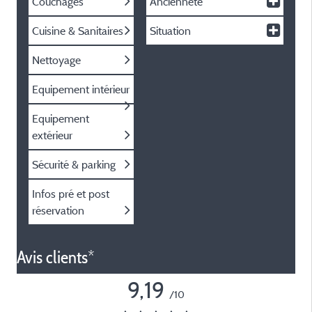
Couchages
Ancienneté
Cuisine & Sanitaires
Situation
Nettoyage
Equipement intérieur
Equipement
extérieur
Sécurité & parking
Infos pré et post
réservation
Avis clients*
9,19
/10