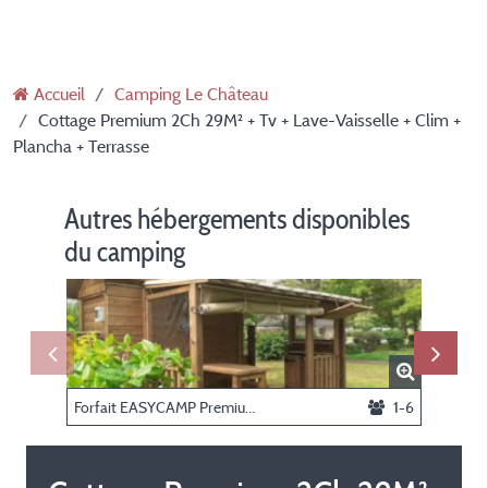
Accueil
Camping Le Château
Cottage Premium 2Ch 29M² + Tv + Lave-Vaisselle + Clim +
Plancha + Terrasse
Autres hébergements disponibles
du camping
Forfait EASYCAMP Premium Guinguette + Spa privé
1-6
Forfait