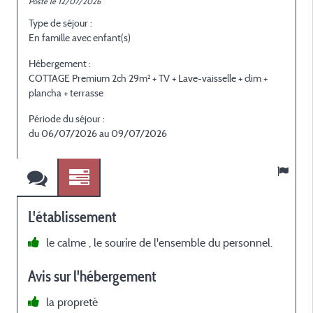
Posté le 12/07/2026
P
Type de séjour :
T
En famille avec enfant(s)
E
Hébergement :
H
COTTAGE Premium 2ch 29m² + TV + Lave-vaisselle + clim +
C
plancha + terrasse
p
Période du séjour :
P
du 06/07/2026 au 09/07/2026
L'établissement
le calme , le sourire de l'ensemble du personnel.
b
Avis sur l'hébergement
L
la propreté