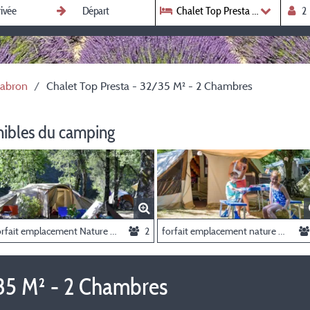
Chalet Top Presta - 32/35 M² -
Jabron
Chalet Top Presta - 32/35 M² - 2 Chambres
nibles du camping
Forfait emplacement Nature et espace Jabron (avec électricité)
2
forfait emplacement nature et espace centre (avec électricité) 2 personnes
/35 M² - 2 Chambres