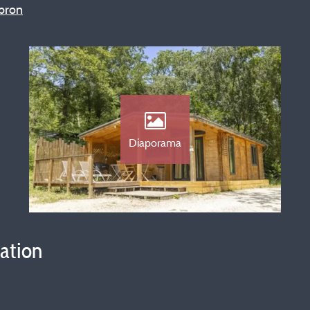
abron
Diaporama
vation