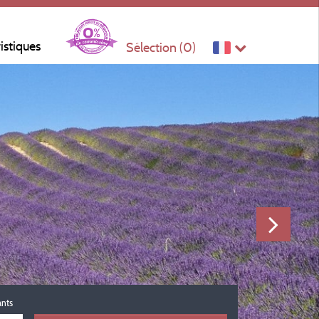
ristiques
Sélection (
0
)
ants