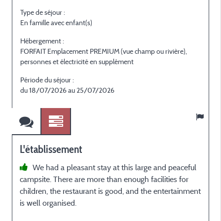
Type de séjour :
T
En famille avec enfant(s)
E
Hébergement :
H
FORFAIT Emplacement PREMIUM (vue champ ou rivière),
F
personnes et électricité en supplément
p
Période du séjour :
P
du 18/07/2026 au 25/07/2026
L'établissement
We had a pleasant stay at this large and peaceful
campsite. There are more than enough facilities for
g
children, the restaurant is good, and the entertainment
r
is well organised.
s