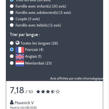
Famille avec enfant(s)
(20 avis)
Famille avec adolescent(s)
(3 avis)
Couple
(3 avis)
Famille avec bébé(s)
(2 avis)
Trier par langue :
Toutes les langues (28)
Français (4)
Anglais (1)
Néerlandais (23)
Avis affichés par ordre chronologique
7,18
/ 10
Maverick V
Posté le 02/08/2026
P