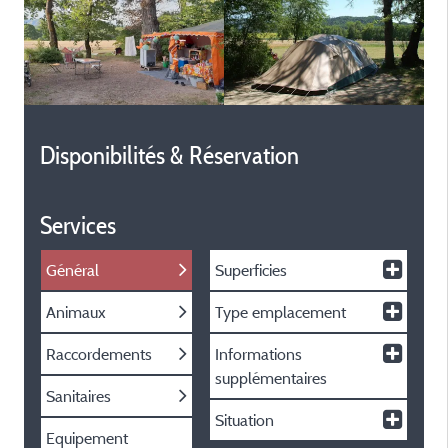
Disponibilités & Réservation
Services
Général
Superficies
Animaux
Type emplacement
Raccordements
Informations
supplémentaires
Sanitaires
Situation
Equipement