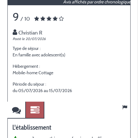
Avis affichés par ordre chronologique
9
/ 10
Christian R
Posté le 20/07/2026
P
Type de séjour :
T
En famille avec adolescent(s)
E
Hébergement :
H
Mobile-home Cottage
M
Période du séjour :
P
du 05/07/2026 au 15/07/2026
L'établissement