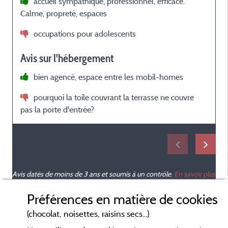
accueil sympathique, professionnel, efficace.
Calme, propreté, espaces
occupations pour adolescents
Avis sur l'hébergement
é
bien agencé, espace entre les mobil-homes
pourquoi la toile couvrant la terrasse ne couvre
pas la porte d'entrée?
Avis datés de moins de 3 ans et soumis à un contrôle.
En savoir plus
Préférences en matière de cookies
(chocolat, noisettes, raisins secs...)